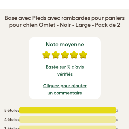
Base avec Pieds avec rambardes pour paniers
pour chien Omlet - Noir - Large - Pack de 2
Note moyenne
Basée sur % d’avis
vérifiés
Cliquez pour ajouter
un commentaire
5 étoiles
:
2
4 étoiles:
0
3 étoiles:
0