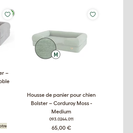
er –
bble
Housse de panier pour chien
Bolster – Corduroy Moss -
Medium
093.0244.011
otre
65,00 €