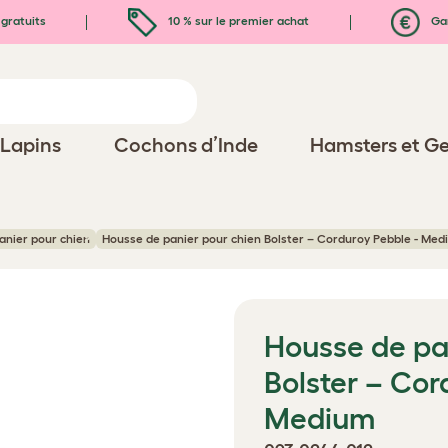
gratuits
10 % sur le premier achat
Gar
Lapins
Cochons d’Inde
Hamsters et Ge
anier pour chien
Housse de panier pour chien Bolster – Corduroy Pebble - Me
Housse de pa
Bolster – Cor
Medium