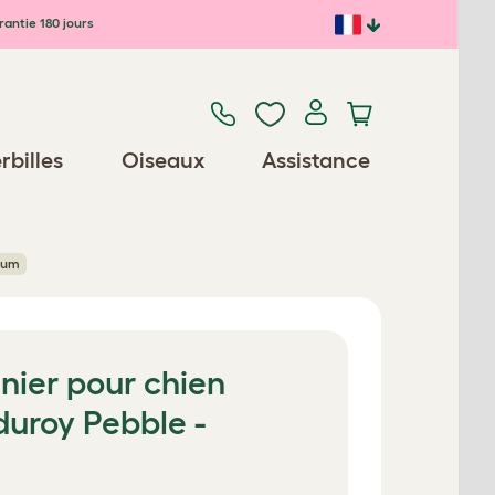
antie 180 jours
rbilles
Oiseaux
Assistance
dium
nier pour chien
duroy Pebble -