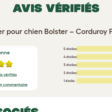
AVIS VÉRIFIÉS
r pour chien Bolster – Corduroy
5 étoiles:
enne
4 étoiles:
3 étoiles:
2 étoiles:
s vérifiés
1 étoile:
un commentaire