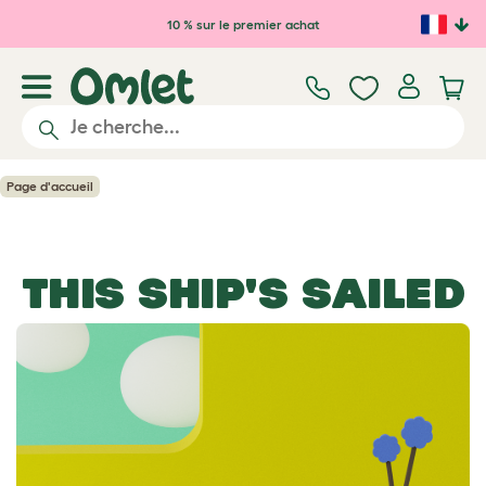
Passer au contenu principal
10 % sur le premier achat
Page d'accueil
THIS SHIP'S SAILED