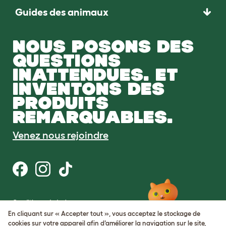
Guides des animaux
NOUS POSONS DES
QUESTIONS
INATTENDUES. ET
INVENTONS DES
PRODUITS
REMARQUABLES.
Venez nous rejoindre
Conditions générales
Protection de la vie privée et cookies
En cliquant sur « Accepter tout », vous acceptez le stockage de
Cookie Settings
cookies sur votre appareil afin d’améliorer la navigation sur le site,