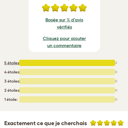
Basée sur % d’avis
vérifiés
Cliquez pour ajouter
un commentaire
5 étoiles
:
2
4 étoiles:
0
3 étoiles:
0
2 étoiles:
0
1 étoile:
0
Exactement ce que je cherchais