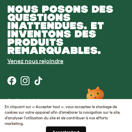
NOUS POSONS DES
QUESTIONS
INATTENDUES. ET
INVENTONS DES
PRODUITS
REMARQUABLES.
Venez nous rejoindre
Conditions générales
Protection de la vie privée et cookies
En cliquant sur « Accepter tout », vous acceptez le stockage de
Cookie Settings
cookies sur votre appareil afin d’améliorer la navigation sur le site,
Plan du site
d’analyser l’utilisation du site et de contribuer à nos efforts
marketing.
Numéro de TVA: FR34839369105