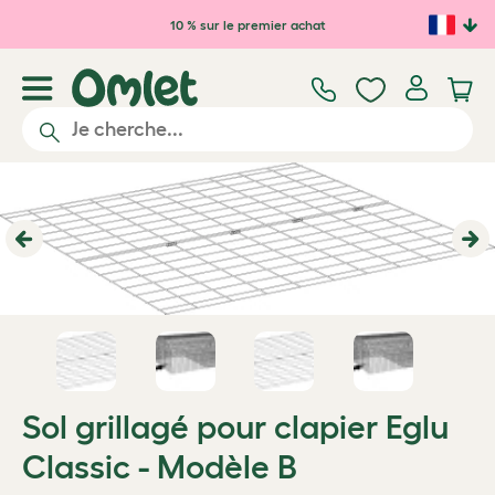
Passer au contenu principal
10 % sur le premier achat
Previous
Ne
Sol grillagé pour clapier Eglu
Classic - Modèle B