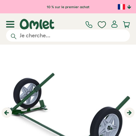
Passer au contenu principal
10 % sur le premier achat
Previous
Ne