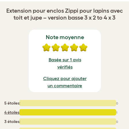
Extension pour enclos Zippi pour lapins avec
toit et jupe – version basse 3 x 2 to 4 x 3
Note moyenne
Basée sur 1 avis
vérifiés
Cliquez pour ajouter
un commentaire
5 étoiles:
0
4 étoiles
:
1
3 étoiles:
0