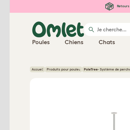
Passer au contenu principal
Retours 
Poules
Chiens
Chats
Accueil
Produits pour poules
PoleTree
- Système de percho