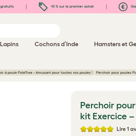
gratuits
10 % sur le premier achat
Gar
Lapins
Cochons d’Inde
Hamsters et Ge
ir à poule PoleTree - Amusant pour toutes vos poules !
Perchoir pour poules Pol
Perchoir pour
kit Exercice –
Lire 1 av