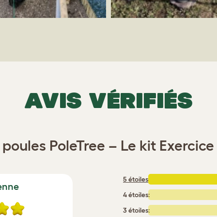
AVIS VÉRIFIÉS
poules PoleTree – Le kit Exercice 
5 étoiles
:
enne
4 étoiles:
3 étoiles: