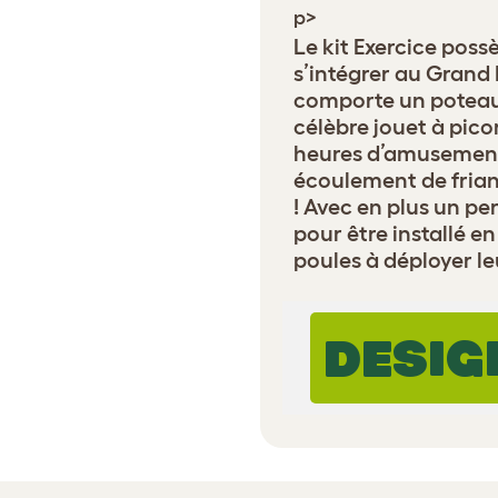
p>
Le kit Exercice poss
s’intégrer au Grand 
comporte un poteau,
célèbre jouet à pico
heures d’amusement
écoulement de fria
! Avec en plus un pe
pour être installé e
poules à déployer leu
DESIG