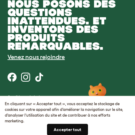
NOUS POSONS DES
QUESTIONS
INATTENDUES. ET
INVENTONS DES
PRODUITS
REMARQUABLES.
Venez nous rejoindre
Conditions générales
Protection de la vie privée et cookies
En cliquant sur « Accepter tout », vous acceptez le stockage de
Cookie Settings
cookies sur votre appareil afin d’améliorer la navigation sur le site,
Plan du site
d’analyser l’utilisation du site et de contribuer à nos efforts
marketing.
Numéro de TVA: FR34839369105
Accepter tout
Numéro d’immatriculation de