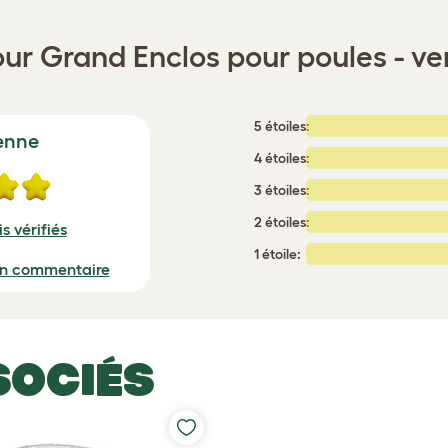
our Grand Enclos pour poules - v
5 étoiles:
enne
4 étoiles:
3 étoiles:
2 étoiles:
s vérifiés
1 étoile:
un commentaire
SOCIÉS