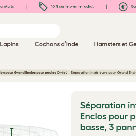
gratuits
10 % sur le premier achat
Gar
Lapins
Cochons d’Inde
Hamsters et Ge
on pour Grand Enclos pour poules Omlet
Séparation intérieure pour Grand Encl
Séparation in
Enclos pour p
basse, 3 pan