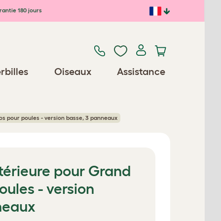
antie 180 jours
rbilles
Oiseaux
Assistance
os pour poules - version basse, 3 panneaux
térieure pour Grand
oules - version
neaux