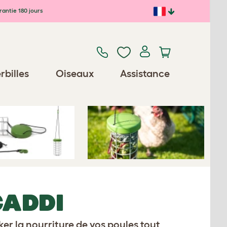
antie 180 jours
Previous
Next
rbilles
Oiseaux
Assistance
CADDI
r la nourriture de vos poules tout