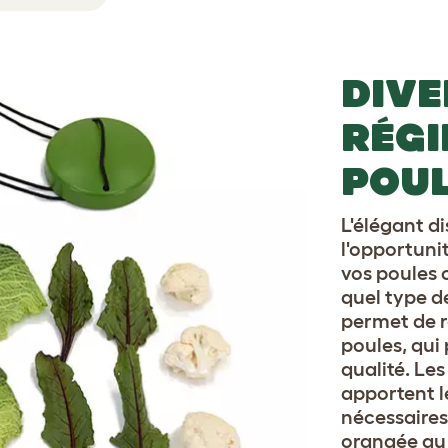
DIVE
RÉGI
POU
L'élégant d
l'opportunit
vos poules 
quel type d
permet de re
poules, qui
qualité. Les
apportent l
nécessaires
orangée au 