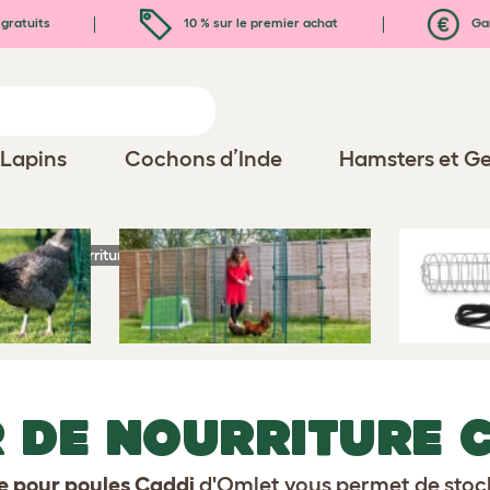
gratuits
10 % sur le premier achat
Gar
Lapins
Cochons d’Inde
Hamsters et Ge
buteur de nourriture Caddi
 DE NOURRITURE 
re pour poules Caddi
d'Omlet vous permet de stocke