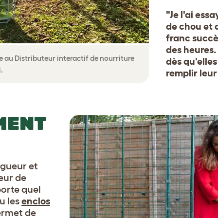
"Je l'ai ess
de chou et d
franc succè
des heures. 
 au Distributeur interactif de nourriture
dès qu'elle
.
remplir leur
MENT
ngueur et
eur de
porte quel
u les
enclos
permet de