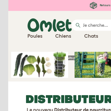
Passer au contenu principal
Retours 
Poules
Chiens
Chats
Page d'accueil
Produits pour poules
Distri
DISTRIBUTEUR
Le nouveau
Distributeur de nourritu