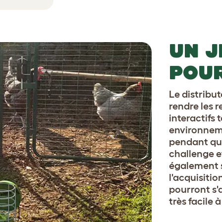
UN J
POUR
Le distrib
rendre les r
interactifs 
environnem
pendant qu'e
challenge e
également s
l'acquisitio
pourront s'a
très facile à