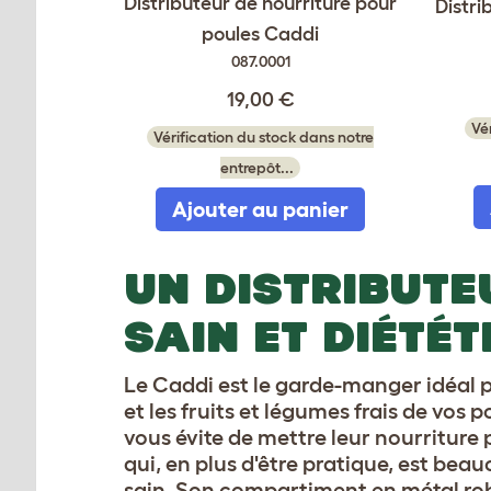
Distributeur de nourriture pour
Distri
poules Caddi
087.0001
19,00 €
Vé
Vérification du stock dans notre
entrepôt...
Ajouter au panier
UN DISTRIBUTE
SAIN ET DIÉTÉT
Le Caddi est le garde-manger idéal p
et les fruits et légumes frais de vos po
vous évite de mettre leur nourriture p
qui, en plus d'être pratique, est bea
sain. Son compartiment en métal ro