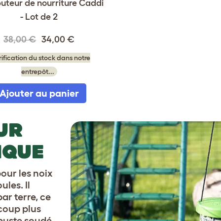
buteur de nourriture Caddi
- Lot de 2
38,00 €
34,00 €
rification du stock dans notre
entrepôt...
Ajouter au panier
UR
IQUE
our les noix
ules. Il
ar terre, ce
ucoup plus
buste soudé