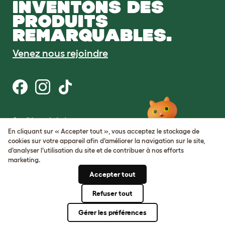
INVENTONS DES
PRODUITS
REMARQUABLES.
Venez nous rejoindre
Conditions générales
Protection de la vie privée et cookies
En cliquant sur « Accepter tout », vous acceptez le stockage de
Cookie Settings
cookies sur votre appareil afin d’améliorer la navigation sur le site,
Plan du site
d’analyser l’utilisation du site et de contribuer à nos efforts
marketing.
Numéro de TVA: FR34839369105
Accepter tout
Numéro d’immatriculation de
l’entreprise: 05028498
Refuser tout
© Omlet 2026
Gérer les préférences