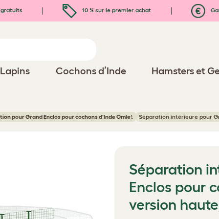
gratuits
10 % sur le premier achat
Gar
Lapins
Cochons d’Inde
Hamsters et Ge
ion pour Grand Enclos pour cochons d'Inde Omlet
Séparation intérieure pour G
Séparation in
Enclos pour c
version haut