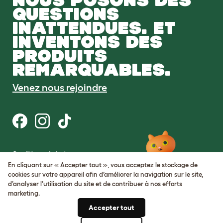
QUESTIONS
INATTENDUES. ET
INVENTONS DES
PRODUITS
REMARQUABLES.
Venez nous rejoindre
Conditions générales
Protection de la vie privée et cookies
En cliquant sur « Accepter tout », vous acceptez le stockage de
Cookie Settings
cookies sur votre appareil afin d’améliorer la navigation sur le site,
Plan du site
d’analyser l’utilisation du site et de contribuer à nos efforts
marketing.
Numéro de TVA: FR34839369105
Accepter tout
Numéro d’immatriculation de