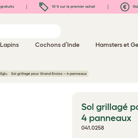
gratuits
10 % sur le premier achat
Gar
Lapins
Cochons d’Inde
Hamsters et Ge
 Eglu
Sol grillagé pour Grand Enclos – 4 panneaux
Sol grillagé 
4 panneaux
041.0258