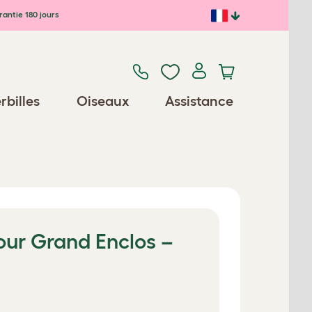
antie 180 jours
rbilles
Oiseaux
Assistance
pour Grand Enclos –