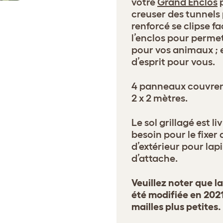
votre
Grand Enclos
p
creuser des tunnels 
renforcé se clipse f
l’enclos pour perme
pour vos animaux ; e
d’esprit pour vous.
4 panneaux couvrent
2 x 2 mètres.
Le sol grillagé est l
besoin pour le fixer
d’extérieur pour lapi
d’attache.
Veuillez noter que l
été modifiée en 2021 
mailles plus petites.