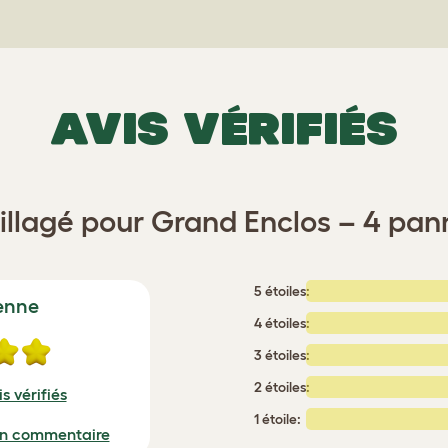
AVIS VÉRIFIÉS
rillagé pour Grand Enclos – 4 pa
5 étoiles:
enne
4 étoiles:
3 étoiles:
2 étoiles:
s vérifiés
1 étoile:
un commentaire