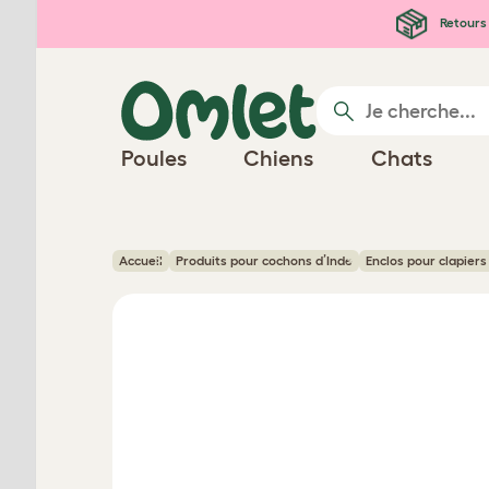
Passer au contenu principal
Retours 
Poules
Chiens
Chats
Accueil
Produits pour cochons d’Inde
Enclos pour clapiers