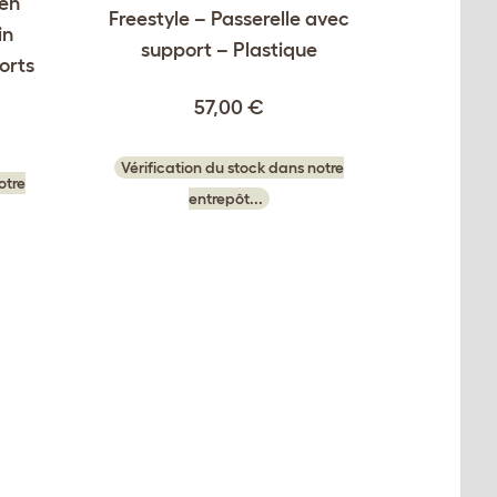
 en
Freestyle – Passerelle avec
in
support – Plastique
orts
57,00 €
Vérification du stock dans notre
otre
entrepôt...