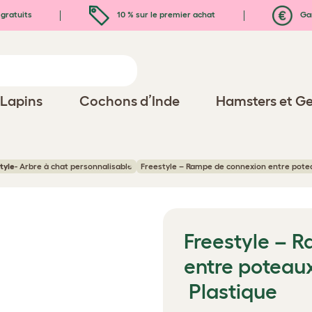
gratuits
10 % sur le premier achat
Gar
Lapins
Cochons d’Inde
Hamsters et Ge
tyle
- Arbre à chat personnalisable
Freestyle – Rampe de connexion entre potea
Freestyle – 
entre poteau
Plastique