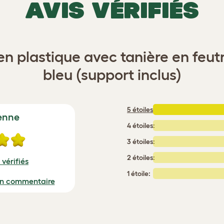
AVIS VÉRIFIÉS
en plastique avec tanière en feutr
bleu (support inclus)
5 étoiles
:
enne
4 étoiles:
3 étoiles:
2 étoiles:
 vérifiés
1 étoile:
un commentaire