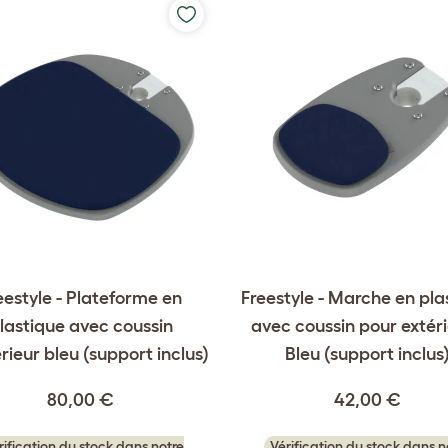
eestyle - Plateforme en
Freestyle - Marche en pla
lastique avec coussin
avec coussin pour extéri
rieur bleu (support inclus)
Bleu (support inclus
80,00 €
42,00 €
rification du stock dans notre
Vérification du stock dans n