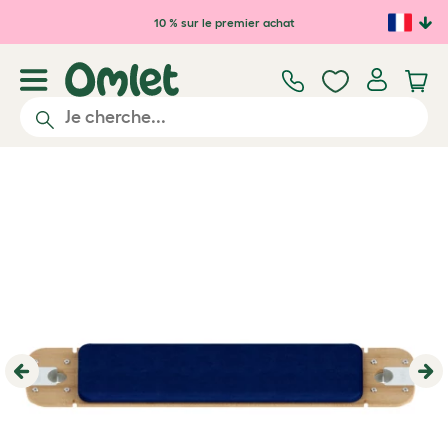
Passer au contenu principal
10 % sur le premier achat
Previous
Ne