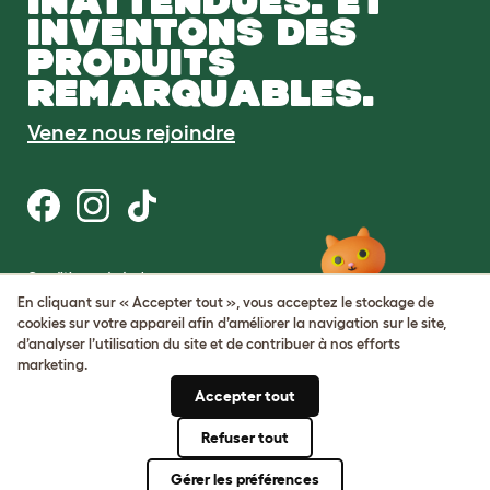
INATTENDUES. ET
INVENTONS DES
PRODUITS
REMARQUABLES.
Venez nous rejoindre
Conditions générales
Protection de la vie privée et cookies
En cliquant sur « Accepter tout », vous acceptez le stockage de
Cookie Settings
cookies sur votre appareil afin d’améliorer la navigation sur le site,
Plan du site
d’analyser l’utilisation du site et de contribuer à nos efforts
marketing.
Numéro de TVA: FR34839369105
Accepter tout
Numéro d’immatriculation de
l’entreprise: 05028498
Refuser tout
© Omlet 2026
Gérer les préférences