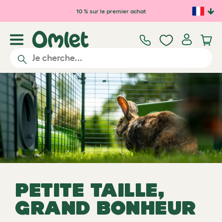
Passer au contenu principal
10 % sur le premier achat
PETITE TAILLE,
GRAND BONHEUR