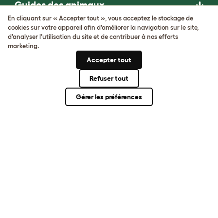
Guides des animaux
En cliquant sur « Accepter tout », vous acceptez le stockage de
cookies sur votre appareil afin d’améliorer la navigation sur le site,
NOUS POSONS DES
d’analyser l’utilisation du site et de contribuer à nos efforts
QUESTIONS
marketing.
INATTENDUES. ET
Accepter tout
INVENTONS DES
Refuser tout
PRODUITS
Gérer les préférences
REMARQUABLES.
Venez nous rejoindre
Conditions générales
Protection de la vie privée et cookies
Cookie Settings
Plan du site