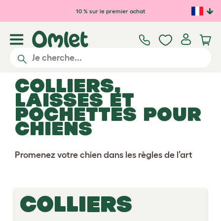
Passer au contenu principal
10 % sur le premier achat
Colliers,
laisses et
pochettes pour
chiens
Promenez votre chien dans les règles de l’art
COLLIERS