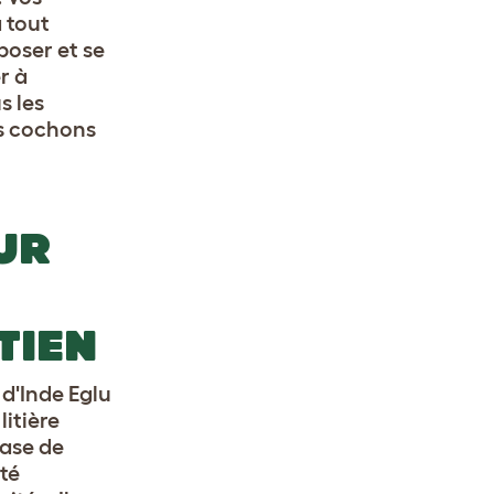
 tout
poser et se
r à
s les
es cochons
UR
TIEN
d'Inde Eglu
litière
base de
té