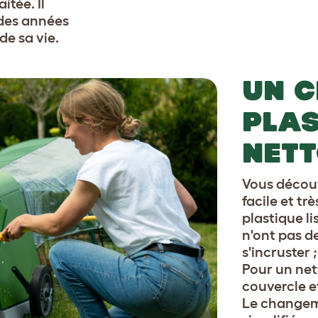
itée. Il
 des années
de sa vie.
UN C
PLAS
NET
Vous découv
facile et tr
plastique li
n'ont pas d
s'incruster 
Pour un net
couvercle et
Le changeme