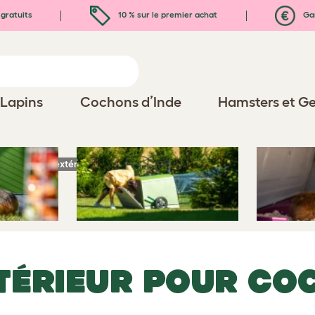
gratuits
10 % sur le premier achat
Gar
Lapins
Cochons d’Inde
Hamsters et Ge
Clapier d’extérieur pour cochons d'Inde Eglu Go
TÉRIEUR POUR CO