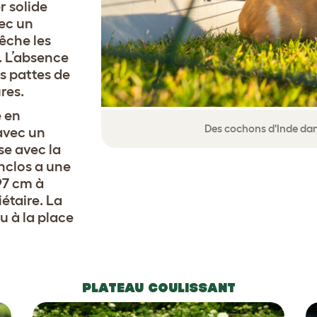
r solide
vec un
êche les
r. L’absence
es pattes de
res.
é en
Des cochons d'Inde dans
 avec un
se avec la
enclos a une
97 cm à
iétaire. La
u à la place
PLATEAU COULISSANT