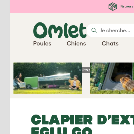
Passer au contenu principal
Retours 
Poules
Chiens
Chats
Page d'accueil
Produits pour cochons d’Inde
CLAPIER D’EX
EGLU GO