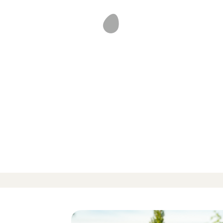
vérifiés
-
-
es 12 avis