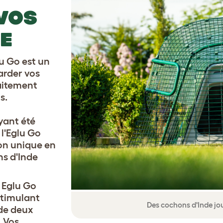
VOS
E
u Go est un
arder vos
aitement
s.
yant été
 l'Eglu Go
on unique en
ns d'Inde
 Eglu Go
stimulant
Des cochons d'Inde jou
de deux
. Vos