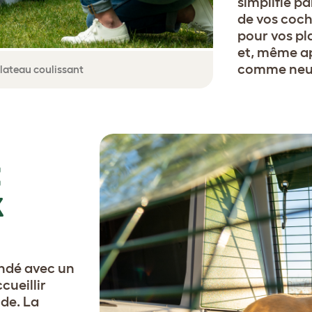
simplifié pa
de vos coch
pour vos pl
et, même ap
comme neu
plateau coulissant
E
X
ndé avec un
cueillir
de. La