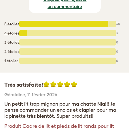
un commentaire
5 étoiles
:
35
4 étoiles
:
3
3 étoiles:
0
2 étoiles:
0
1 étoile:
0
Très satisfaite!
Géraldine
,
11 février 2026
Un petit lit trop mignon pour ma chatte Nia!!! Je
pense commander un enclos et clapier pour ma
lapinette très bientôt. Super produits!!
Produit
Cadre de lit et pieds de lit ronds pour lit