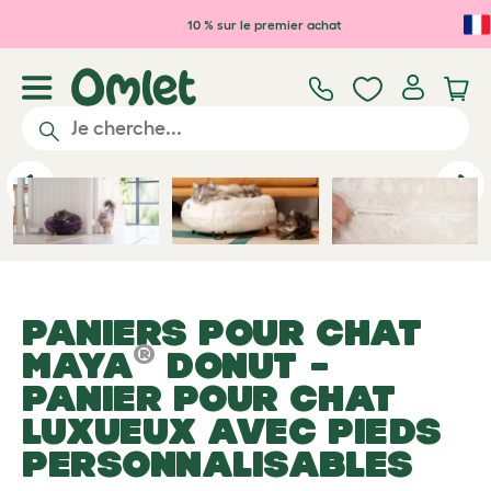
Passer au contenu principal
10 % sur le premier achat
Previous
Ne
PANIERS POUR CHAT
®
MAYA
DONUT
–
PANIER POUR CHAT
LUXUEUX AVEC PIEDS
PERSONNALISABLES