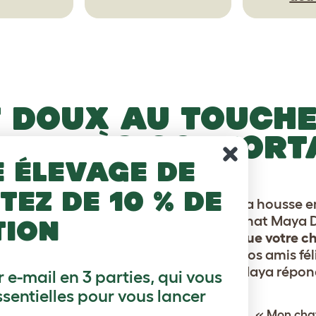
T DOUX AU TOUCHE
STE TRÈS CONFORT
e élevage de
ez de 10 % de
La housse e
chat Maya D
tion
que votre ch
Nos amis féli
Maya répond
 e-mail en 3 parties, qui vous
ssentielles pour vous lancer
« Mon chat