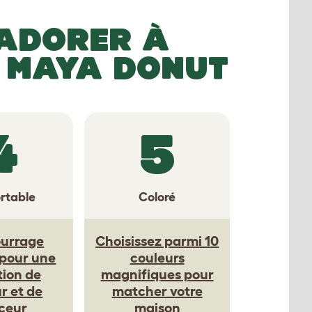
 ADORER À
 MAYA DONUT
4
5
rtable
Coloré
urrage
Choisissez parmi 10
 pour une
couleurs
tion de
magnifiques pour
r et de
matcher votre
ceur
maison