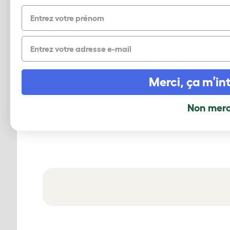
First name
Email
Merci, ça m’int
Non merc
Regardez la vidéo pour voir à quel poi
et moell