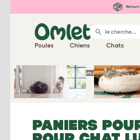
Passer au contenu principal
Retours 
Poules
Chiens
Chats
Page d'accueil
Produits pour chats
Panier
PANIERS POU
POUR CHAT L