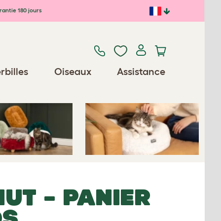
antie 180 jours
Previous
Next
rbilles
Oiseaux
Assistance
nalisables
NUT
– PANIER
DS