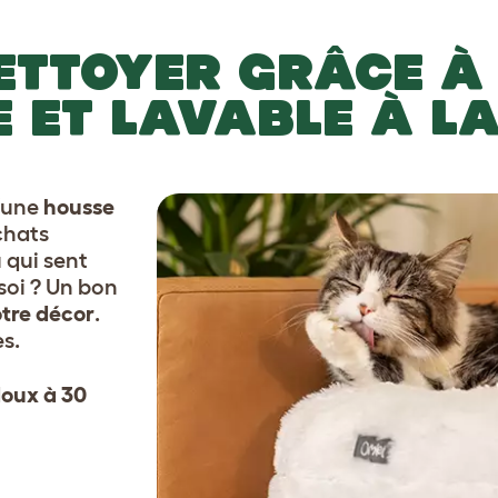
NETTOYER GRÂCE À
 ET LAVABLE À L
d’une
housse
 chats
 qui sent
 soi ? Un bon
otre décor
.
es.
doux à 30