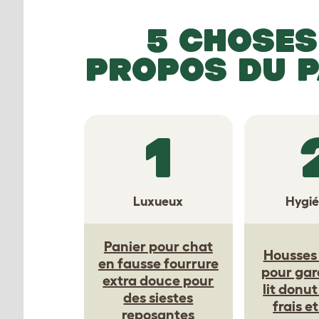
5 CHOSES
PROPOS DU 
1
Luxueux
Hygié
Panier pour chat
Housses 
en fausse fourrure
pour gar
extra douce pour
lit donut
des siestes
frais e
reposantes