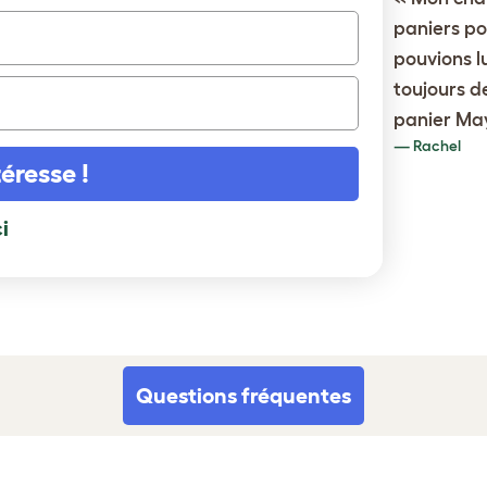
paniers po
pouvions lu
toujours d
panier Ma
Rachel
éresse !
i
nt le panier à chat donut est doux
eux.
Questions fréquentes