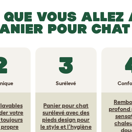
 QUE VOUS ALLEZ
PANIER POUR CHAT
2
3
nique
Surélevé
Confo
Rembo
lavables
Panier pour chat
profond
der votre
surélevé avec des
sensa
 toujours
pieds design pour
chaleu
t propre
le style et l’hygiène
dou