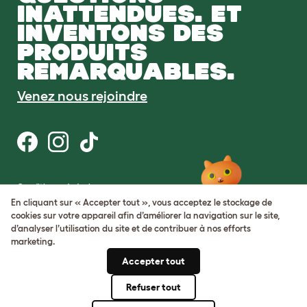
INATTENDUES. ET
INVENTONS DES
PRODUITS
REMARQUABLES.
Venez nous rejoindre
Conditions générales
Protection de la vie privée et cookies
En cliquant sur « Accepter tout », vous acceptez le stockage de
Cookie Settings
cookies sur votre appareil afin d’améliorer la navigation sur le site,
Plan du site
d’analyser l’utilisation du site et de contribuer à nos efforts
marketing.
Numéro de TVA: FR34839369105
Accepter tout
Numéro d’immatriculation de
l’entreprise: 05028498
Refuser tout
© Omlet 2026