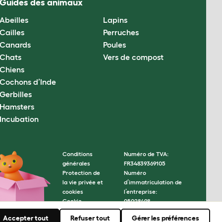
Guides des animaux
Abeilles
Lapins
Cailles
Perruches
Canards
Poules
Chats
Vers de compost
Chiens
Cochons d’Inde
Gerbilles
Hamsters
Incubation
Conditions
Numéro de TVA:
générales
FR34839369105
Protection de
Numéro
la vie privée et
d’immatriculation de
cookies
l’entreprise:
Cookie
05028498
Settings
© Omlet 2026
Accepter tout
Refuser tout
Gérer les préférences
Plan du site