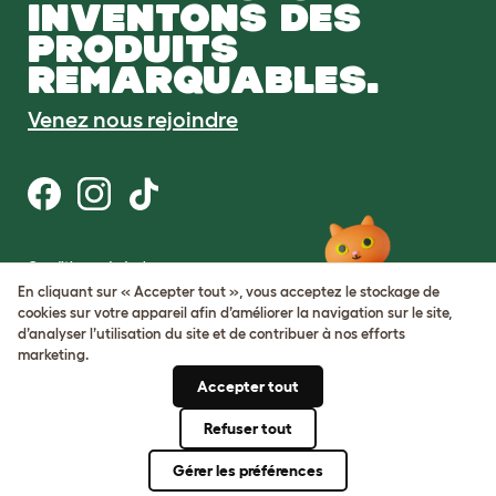
INVENTONS DES
PRODUITS
REMARQUABLES.
Venez nous rejoindre
Conditions générales
Protection de la vie privée et cookies
En cliquant sur « Accepter tout », vous acceptez le stockage de
Cookie Settings
cookies sur votre appareil afin d’améliorer la navigation sur le site,
Plan du site
d’analyser l’utilisation du site et de contribuer à nos efforts
marketing.
Numéro de TVA: FR34839369105
Accepter tout
Numéro d’immatriculation de
l’entreprise: 05028498
Refuser tout
© Omlet 2026
Gérer les préférences