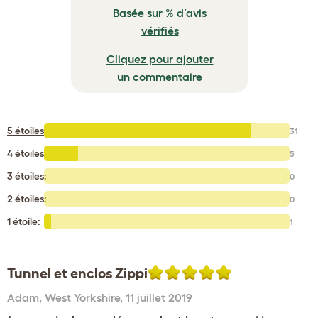
Basée sur % d’avis
vérifiés
Cliquez pour ajouter
un commentaire
5 étoiles
:
31
4 étoiles
:
5
3 étoiles:
0
2 étoiles:
0
1 étoile
:
1
Tunnel et enclos Zippi
Adam
,
West Yorkshire,
11 juillet 2019