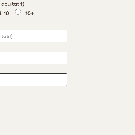
Facultatif)
8-10
10+
ltatif)