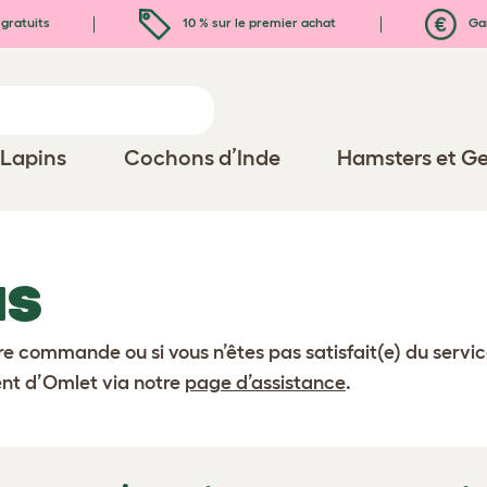
gratuits
10 % sur le premier achat
Gar
Lapins
Cochons d’Inde
Hamsters et Ge
IS
e commande ou si vous n’êtes pas satisfait(e) du servi
ient d’Omlet via notre
page d’assistance
.