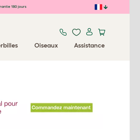
antie 180 jours
rbilles
Oiseaux
Assistance