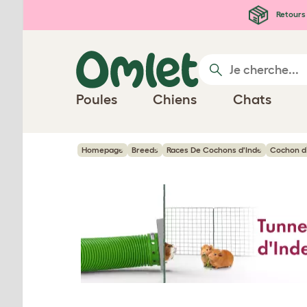
Passer au contenu principal
Retours 
Poules
Chiens
Chats
Homepage
Breeds
Races De Cochons d'Inde
Cochon d’