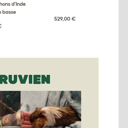
hons d'Inde
on basse
529,00 €
€
ERUVIEN