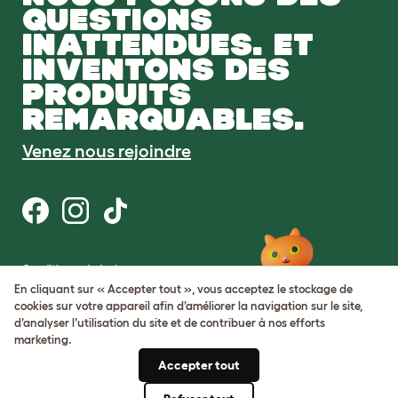
QUESTIONS
INATTENDUES. ET
INVENTONS DES
PRODUITS
REMARQUABLES.
Venez nous rejoindre
Conditions générales
Protection de la vie privée et cookies
En cliquant sur « Accepter tout », vous acceptez le stockage de
Cookie Settings
cookies sur votre appareil afin d’améliorer la navigation sur le site,
Plan du site
d’analyser l’utilisation du site et de contribuer à nos efforts
marketing.
Numéro de TVA: FR34839369105
Accepter tout
Numéro d’immatriculation de
l’entreprise: 05028498